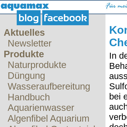
blog
facebook
Kon
Aktuelles
Ch
Newsletter
Produkte
In d
Naturprodukte
Beha
Düngung
auss
Wasseraufbereitung
Sulf
bei 
Handbuch
auch
Aquarienwasser
verb
Algenfibel Aquarium