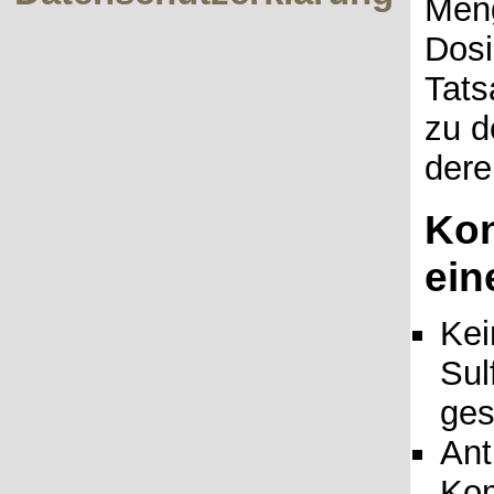
Meng
Dosi
Tats
zu d
dere
Kon
ein
Kei
Sul
ges
Ant
Kom