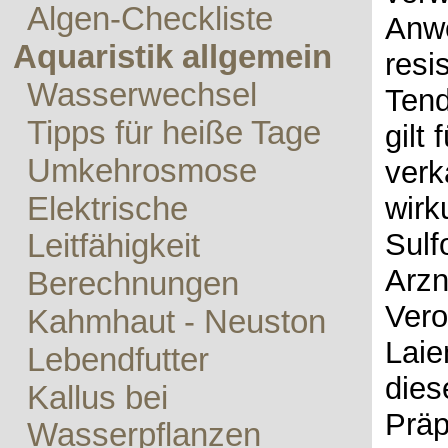
Algen-Checkliste
Anwe
Aquaristik allgemein
resi
Wasserwechsel
Tend
Tipps für heiße Tage
gilt 
Umkehrosmose
verk
Elektrische
wirk
Sulf
Leitfähigkeit
Arzn
Berechnungen
Vero
Kahmhaut - Neuston
Laie
Lebendfutter
dies
Kallus bei
Präp
Wasserpflanzen