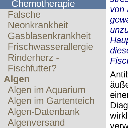
Chemotherapie
von 
Falsche
gewa
Neonkrankheit
unzu
Gasblasenkrankheit
Haup
Frischwasserallergie
dies
Rinderherz -
Fisc
Fischfutter?
Anti
Algen
äuße
Algen im Aquarium
eine
Algen im Gartenteich
Diag
Algen-Datenbank
wirk
Algenversand
verw