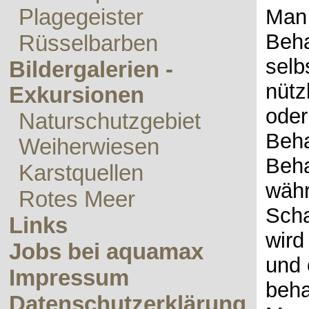
Plagegeister
Man 
Beha
Rüsselbarben
selb
Bildergalerien -
nütz
Exkursionen
oder
Naturschutzgebiet
Beha
Weiherwiesen
Beha
Karstquellen
währ
Rotes Meer
Scha
Links
wird
Jobs bei aquamax
und 
Impressum
beha
Datenschutzerklärung