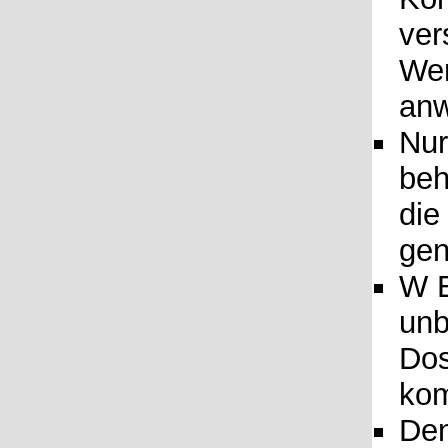
ver
Wer
anw
Nur
beh
die
gen
W E
unb
Dos
kom
Den