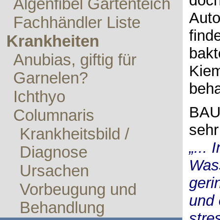
doch
Algenfibel Gartenteich
Auto
Fachhändler Liste
find
Krankheiten
bakt
Anubias, giftig für
Kiem
Garnelen?
beha
Ichthyo
BA
Columnaris
sehr
Krankheitsbild /
„...
Diagnose
Wass
Ursachen
geri
Vorbeugung und
und 
Behandlung
stre