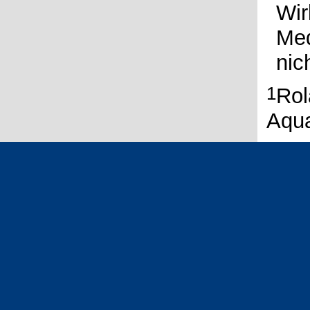
Wir
Med
nic
1
Rol
Aqua