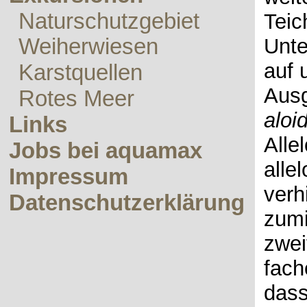
Naturschutzgebiet
Teic
Weiherwiesen
Unt
auf 
Karstquellen
Ausg
Rotes Meer
aloi
Links
Alle
Jobs bei aquamax
alle
Impressum
verh
Datenschutzerklärung
zumi
zwei
fach
dass