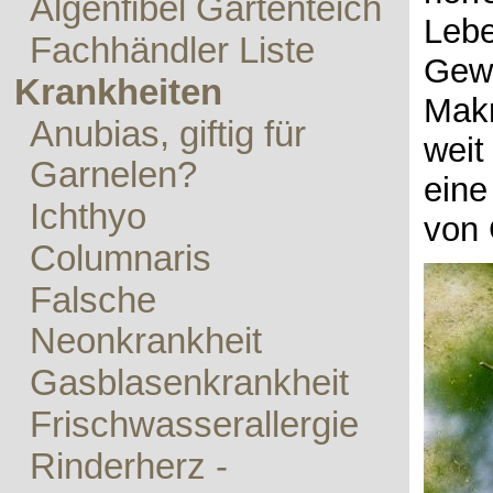
Algenfibel Gartenteich
Lebe
Fachhändler Liste
Gewä
Krankheiten
Makr
Anubias, giftig für
weit
Garnelen?
eine
Ichthyo
von 
Columnaris
Falsche
Neonkrankheit
Gasblasenkrankheit
Frischwasserallergie
Rinderherz -