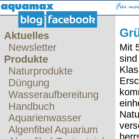
blog
facebook
Grü
Aktuelles
Newsletter
Mit 
sind
Produkte
Klas
Naturprodukte
Ersc
Düngung
komm
Wasseraufbereitung
einh
Handbuch
Natu
Aquarienwasser
vers
Algenfibel Aquarium
herr