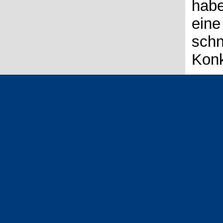
habe
eine
schn
Konk