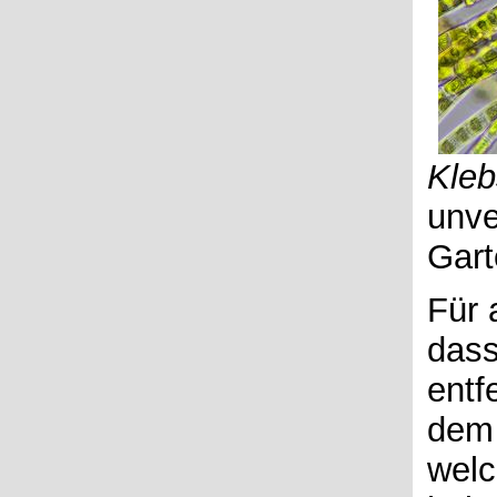
Kle
unve
Gart
Für 
dass
entf
dem 
welc