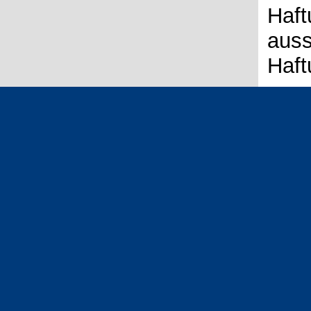
Haft
auss
Haf