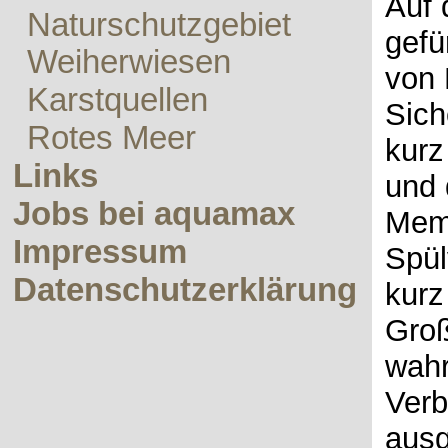
Auf 
Naturschutzgebiet
gefü
Weiherwiesen
von
Karstquellen
Sich
Rotes Meer
kurz
Links
und 
Jobs bei aquamax
Mem
Impressum
Spül
Datenschutzerklärung
kurz
Groß
wahr
Verb
ausg