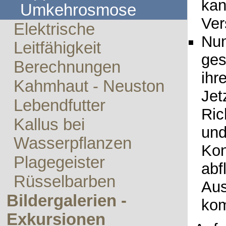
kan
Umkehrosmose
Ver
Elektrische
Nun
Leitfähigkeit
ges
Berechnungen
ihr
Kahmhaut - Neuston
Jet
Lebendfutter
Ric
Kallus bei
und
Wasserpflanzen
Kon
Plagegeister
abf
Rüsselbarben
Aus
Bildergalerien -
ko
Exkursionen