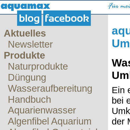
blog
facebook
aqu
Aktuelles
Um
Newsletter
Produkte
Was
Naturprodukte
Um
Düngung
Wasseraufbereitung
Ein 
Handbuch
bei 
Aquarienwasser
Umke
Algenfibel Aquarium
der 