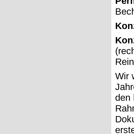
Per
Bech
Kon
Kon
(rec
Rein
Wir 
Jahr
den 
Rah
Doku
erst