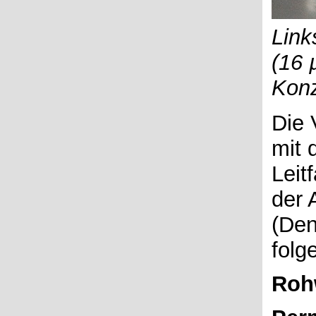
Link
(16 
Konz
Die 
mit 
Leit
der 
(Den
folg
Roh