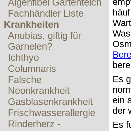
empf
Algenfibel Gartenteich
häuf
Fachhändler Liste
Wart
Krankheiten
Wass
Anubias, giftig für
Osmo
Garnelen?
Ber
Ichthyo
bere
Columnaris
Es g
Falsche
norm
Neonkrankheit
ein 
Gasblasenkrankheit
der 
Frischwasserallergie
Rinderherz -
Es f