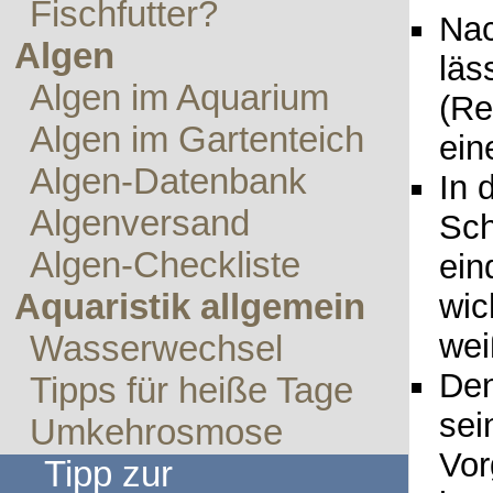
Fischfutter?
Nac
Algen
läs
Algen im Aquarium
(Re
Algen im Gartenteich
ein
Algen-Datenbank
In 
Algenversand
Sch
Algen-Checkliste
ein
Aquaristik allgemein
wic
wei
Wasserwechsel
Den
Tipps für heiße Tage
sei
Umkehrosmose
Vor
Tipp zur